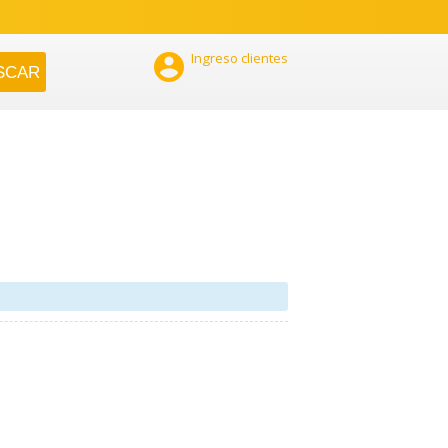

Ingreso clientes