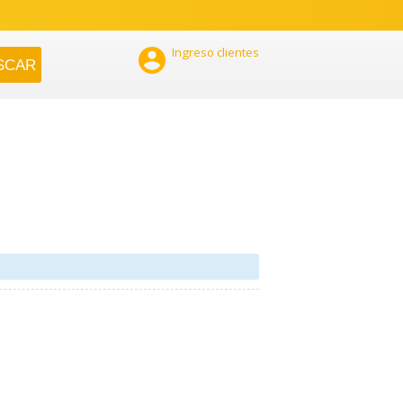

Ingreso clientes