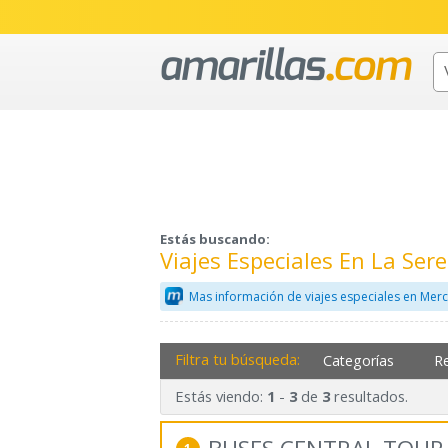
Estás buscando:
Viajes Especiales En La Se
Mas información de viajes especiales en Merc
Filtra tu búsqueda:
Categorías
R
Estás viendo:
-
de
resultados.
1
3
3