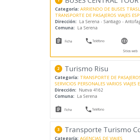
BUSES CENTRAL TOUR
1
Categoría:
ARRIENDO DE BUSES
TRAS
TRANSPORTE DE PASAJEROS
VIAJES ES
Dirección:
La Serena - Santiago - Antofa
Comuna:
La Serena



Teléfono
Ficha
Sitios web
Turismo Risu
2
Categoría:
TRANSPORTE DE PASAJERO
SERVICIOS PERSONALES VARIOS
VIAJES 
Dirección:
Nueva 4162
Comuna:
La Serena


Teléfono
Ficha
Transporte Turismo Co
3
Categoría:
AGENCIAS DE VIAJES