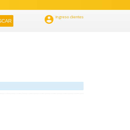

Ingreso clientes