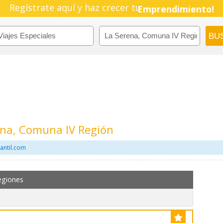
Pyme!
Regístrate aquí y haz crecer tu
Emprendimiento!
rena, Comuna IV Región
antil.com
egiones