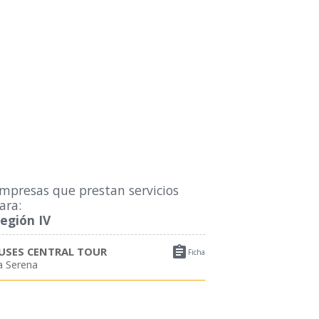
mpresas que prestan servicios
ara:
egión IV

USES CENTRAL TOUR
Ficha
a Serena