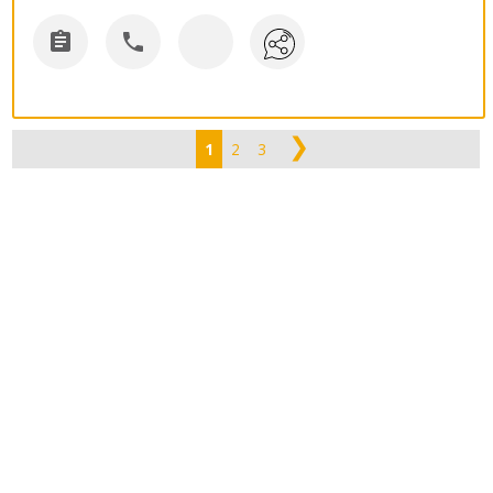


❯
1
2
3