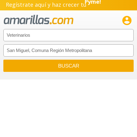
Regístrate aquí y haz crecer tu
Pyme!
Emprendimiento!
