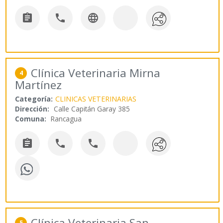



Clínica Veterinaria Mirna
4
Martínez
Categoría:
CLINICAS VETERINARIAS
Dirección:
Calle Capitán Garay 385
Comuna:
Rancagua



Clínica Veterinaria San
5