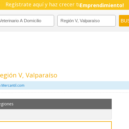
Regístrate aquí y haz crecer tu
Emprendimiento!
Región V, Valparaíso
n Mercantil.com
egiones