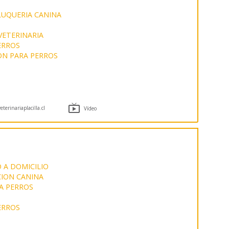
LUQUERIA CANINA
VETERINARIA
ERROS
ON PARA PERROS

terinariaplacilla.cl
Vídeo
 A DOMICILIO
CION CANINA
A PERROS
ERROS