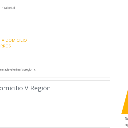
inicalpet.cl
 A DOMICILIO
ERROS
rmaciaveterinariavregion.cl
omicilio V Región
R
a