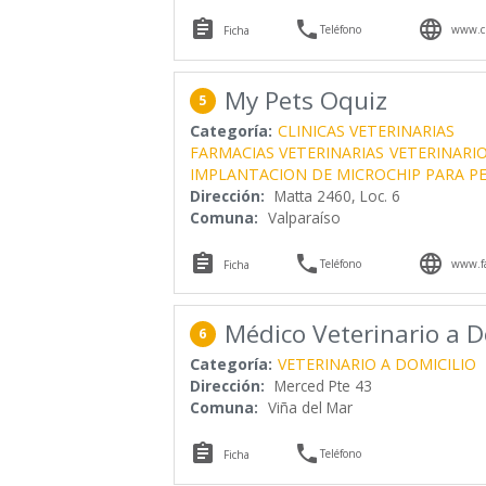



Teléfono
www.cl
Ficha
My Pets Oquiz
5
Categoría:
CLINICAS VETERINARIAS
FARMACIAS VETERINARIAS
VETERINARIO
IMPLANTACION DE MICROCHIP PARA P
Dirección:
Matta 2460, Loc. 6
Comuna:
Valparaíso



Teléfono
www.fa
Ficha
Médico Veterinario a D
6
Categoría:
VETERINARIO A DOMICILIO
Dirección:
Merced Pte 43
Comuna:
Viña del Mar


Teléfono
Ficha