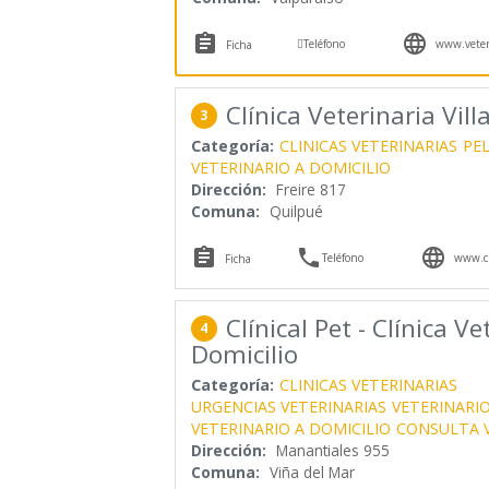



Teléfono
www.veteri
Ficha
Clínica Veterinaria Vill
3
Categoría:
CLINICAS VETERINARIAS
PE
VETERINARIO A DOMICILIO
Dirección:
Freire 817
Comuna:
Quilpué



Teléfono
www.cli
Ficha
Clínical Pet - Clínica V
4
Domicilio
Categoría:
CLINICAS VETERINARIAS
URGENCIAS VETERINARIAS
VETERINARI
VETERINARIO A DOMICILIO
CONSULTA V
Dirección:
Manantiales 955
Comuna:
Viña del Mar