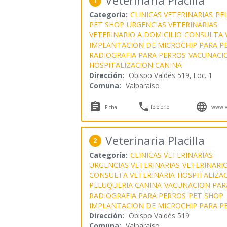
Veterinaria Placilla
1
Categoría:
CLINICAS VETERINARIAS
PE
PET SHOP
URGENCIAS VETERINARIAS
VETERINARIO A DOMICILIO
CONSULTA 
IMPLANTACION DE MICROCHIP PARA P
RADIOGRAFIA PARA PERROS
VACUNACI
HOSPITALIZACION CANINA
Dirección:
Obispo Valdés 519, Loc. 1
Comuna:
Valparaíso



Teléfono
www.ve
Ficha
Veterinaria Placilla
2
Categoría:
CLINICAS VETERINARIAS
URGENCIAS VETERINARIAS
VETERINARIO
CONSULTA VETERINARIA
HOSPITALIZA
PELUQUERIA CANINA
VACUNACION PAR
RADIOGRAFIA PARA PERROS
PET SHOP
IMPLANTACION DE MICROCHIP PARA P
Dirección:
Obispo Valdés 519
Comuna:
Valparaíso