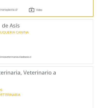

nariaplacilla.cl/
Vídeo
a de Asís
LUQUERIA CANINA
nicaveterinariavilladeasis.cl
eterinaria, Veterinario a
OS
ETERINARIA