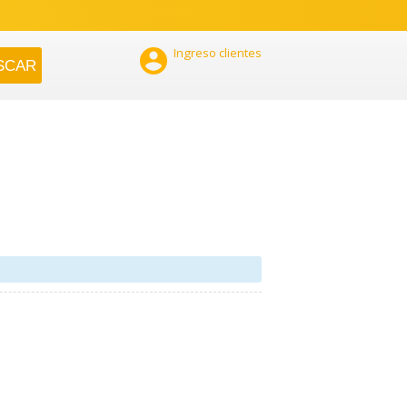

Ingreso clientes