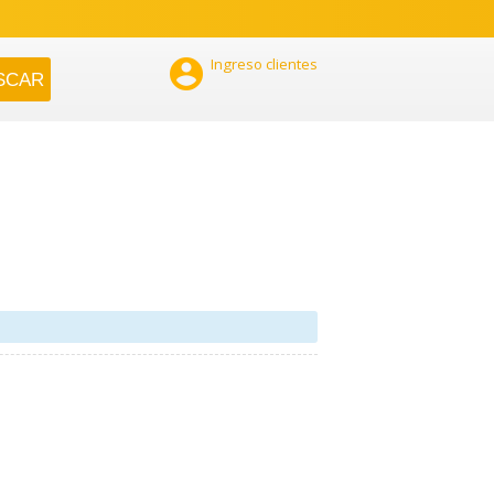

Ingreso clientes