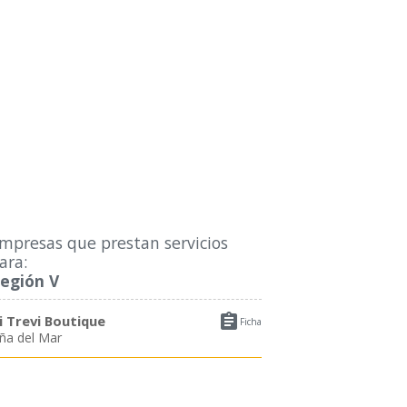
mpresas que prestan servicios
ara:
egión V

i Trevi Boutique
Ficha
iña del Mar