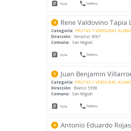


Teléfono
Ficha
Rene Valdovino Tapia 
4
Categoría:
FRUTAS Y VERDURAS
ALMA
Dirección:
Veracruz 4567
Comuna:
San Miguel


Teléfono
Ficha
Juan Benjamin Villarro
5
Categoría:
FRUTAS Y VERDURAS
ALMA
Dirección:
Blanco 5598
Comuna:
San Miguel


Teléfono
Ficha
Antonio Eduardo Rojas
6