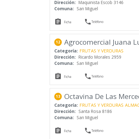
Dirección:
Maquinista Escob 3146
Comuna:
San Miguel


Teléfono
Ficha
Agrocomercial Juana Lu
12
Categoría:
FRUTAS Y VERDURAS
Dirección:
Ricardo Morales 2959
Comuna:
San Miguel


Teléfono
Ficha
Octavina De Las Merce
13
Categoría:
FRUTAS Y VERDURAS
ALMA
Dirección:
Santa Rosa 8186
Comuna:
San Miguel


Teléfono
Ficha