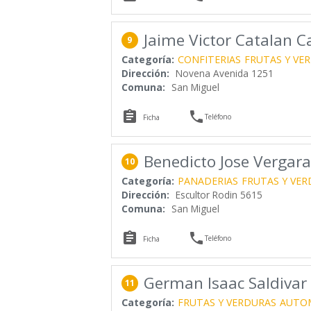
Jaime Victor Catalan C
9
Categoría:
CONFITERIAS
FRUTAS Y VE
Dirección:
Novena Avenida 1251
Comuna:
San Miguel


Teléfono
Ficha
Benedicto Jose Vergara
10
Categoría:
PANADERIAS
FRUTAS Y VER
Dirección:
Escultor Rodin 5615
Comuna:
San Miguel


Teléfono
Ficha
German Isaac Saldivar
11
Categoría:
FRUTAS Y VERDURAS
AUTO