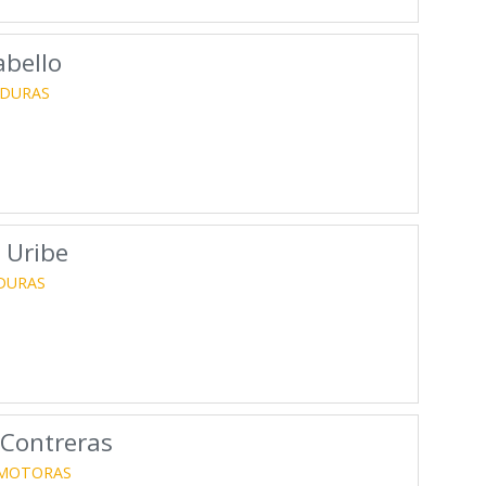
abello
RDURAS
 Uribe
DURAS
 Contreras
MOTORAS