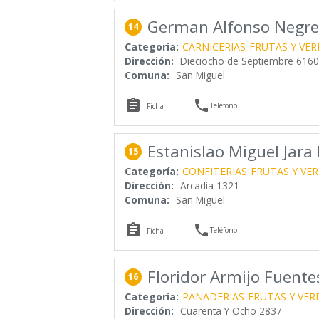
German Alfonso Negre
14
Categoría:
CARNICERIAS
FRUTAS Y VE
Dirección:
Dieciocho de Septiembre 6160
Comuna:
San Miguel


Teléfono
Ficha
Estanislao Miguel Jar
15
Categoría:
CONFITERIAS
FRUTAS Y VE
Dirección:
Arcadia 1321
Comuna:
San Miguel


Teléfono
Ficha
Floridor Armijo Fuente
16
Categoría:
PANADERIAS
FRUTAS Y VER
Dirección:
Cuarenta Y Ocho 2837