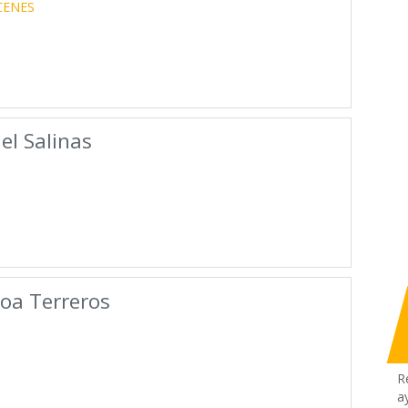
CENES
l Salinas
oa Terreros
R
a