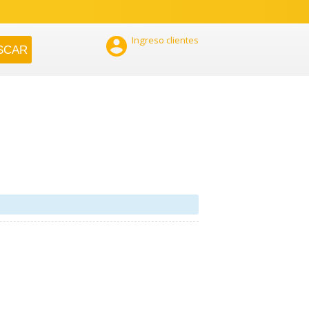

Ingreso clientes