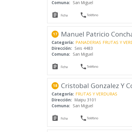
Comuna:
San Miguel


Teléfono
Ficha
Manuel Patricio Conch
17
Categoría:
PANADERIAS
FRUTAS Y VER
Dirección:
Seis 4483
Comuna:
San Miguel


Teléfono
Ficha
Cristobal Gonzalez Y 
18
Categoría:
FRUTAS Y VERDURAS
Dirección:
Maipu 3101
Comuna:
San Miguel


Teléfono
Ficha