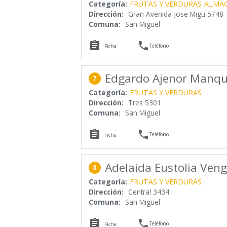
Categoría:
FRUTAS Y VERDURAS
ALMA
Dirección:
Gran Avenida Jose Migu 5748
Comuna:
San Miguel


Teléfono
Ficha
Edgardo Ajenor Manque
7
Categoría:
FRUTAS Y VERDURAS
Dirección:
Tres 5301
Comuna:
San Miguel


Teléfono
Ficha
Adelaida Eustolia Veng
8
Categoría:
FRUTAS Y VERDURAS
Dirección:
Central 3434
Comuna:
San Miguel


Teléfono
Ficha