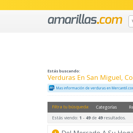
Estás buscando:
Verduras En San Miguel, C
Mas información de verduras en Mercantil.c
Filtra tu búsqueda:
Categorías
R
Estás viendo:
-
de
resultados.
1
49
49
Del Mercado A Su Hog
1