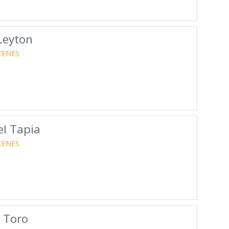
Leyton
CENES
el Tapia
CENES
 Toro