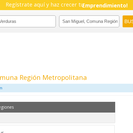
Regístrate aquí y haz crecer tu
Pyme!
Emprendimiento!
omuna Región Metropolitana
om
egiones
ar