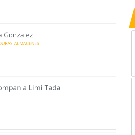
a Gonzalez
DURAS
ALMACENES
Compania Limi Tada