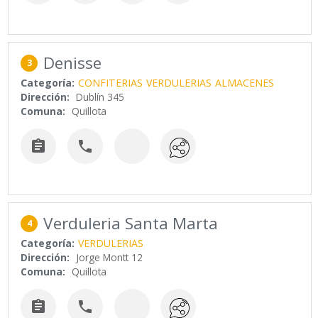
Denisse
3
Categoría:
CONFITERIAS
VERDULERIAS
ALMACENES
Dirección:
Dublín 345
Comuna:
Quillota


Verduleria Santa Marta
4
Categoría:
VERDULERIAS
Dirección:
Jorge Montt 12
Comuna:
Quillota

