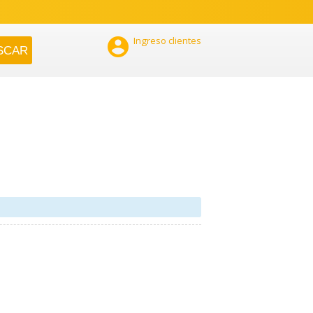

Ingreso clientes