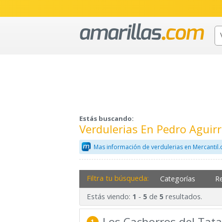
Estás buscando:
Verdulerias En Pedro Agui
Mas información de verdulerias en Mercantil
Filtra tu búsqueda:
Categorías
R
Estás viendo:
-
de
resultados.
1
5
5
Los Cachorros del Tata
1