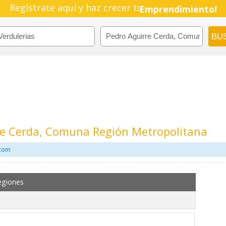
Regístrate aquí y haz crecer tu
Emprendimiento!
rre Cerda, Comuna Región Metropolitana
.com
egiones