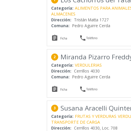
Categoría:
ALIMENTOS PARA ANIMALE
ALMACENES
Dirección:
Tristán Matta 1727
Comuna:
Pedro Aguirre Cerda


Teléfono
Ficha
Miranda Pizarro Fredd
2
Categoría:
VERDULERIAS
Dirección:
Cerrillos 4030
Comuna:
Pedro Aguirre Cerda


Teléfono
Ficha
Susana Aracelli Quinte
3
Categoría:
FRUTAS Y VERDURAS
VERDU
TRANSPORTE DE CARGA
Dirección:
Cerrillos 4030, Loc. 708