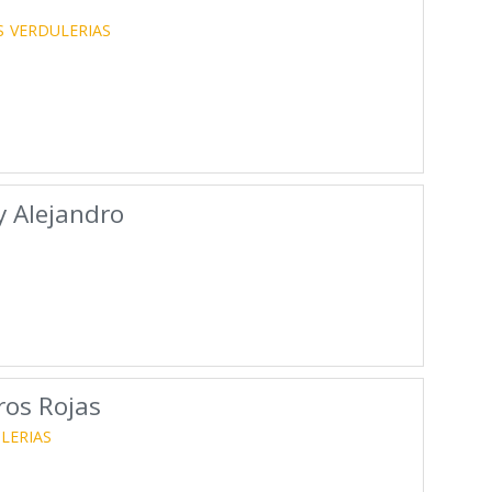
S
VERDULERIAS
y Alejandro
ros Rojas
LERIAS