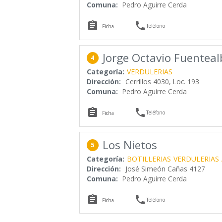
Comuna:
Pedro Aguirre Cerda


Teléfono
Ficha
Jorge Octavio Fuenteal
4
Categoría:
VERDULERIAS
Dirección:
Cerrillos 4030, Loc. 193
Comuna:
Pedro Aguirre Cerda


Teléfono
Ficha
Los Nietos
5
Categoría:
BOTILLERIAS
VERDULERIAS
Dirección:
José Simeón Cañas 4127
Comuna:
Pedro Aguirre Cerda


Teléfono
Ficha