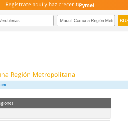
Regístrate aquí y haz crecer tu
Emprendimiento!
una Región Metropolitana
.com
egiones