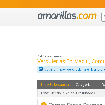
Estás buscando:
Verdulerias En Macul, Com
Mas información de verdulerias en Mercantil
Filtra tu búsqueda:
Categorías
R
Estás viendo:
-
de
resultados.
1
1
1
Carnes Santa Carmen
1