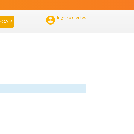

Ingreso clientes