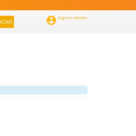

Ingreso clientes