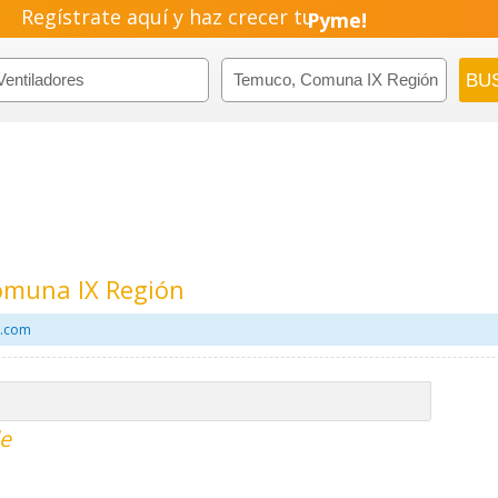
Regístrate aquí y haz crecer tu
Pyme!
Emprendimiento!
omuna IX Región
l.com
le