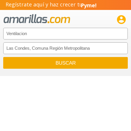
Regístrate aquí y haz crecer tu
Pyme!
Emprendimiento!
