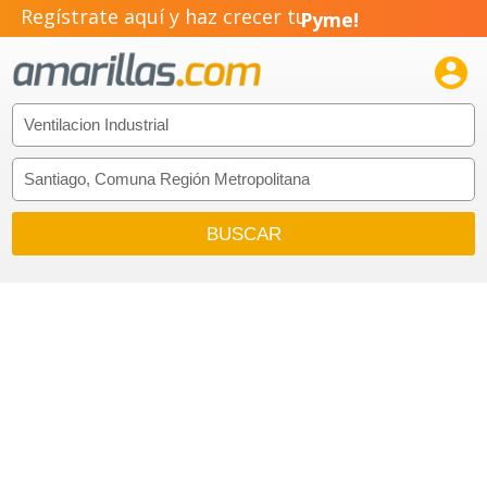
Regístrate aquí y haz crecer tu
Pyme!
Emprendimiento!
