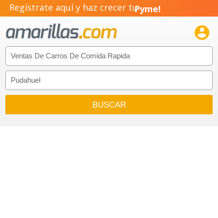
Regístrate aquí y haz crecer tu
Pyme!
Emprendimiento!
