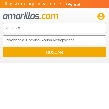
Regístrate aquí y haz crecer tu
Pyme!
Emprendimiento!
