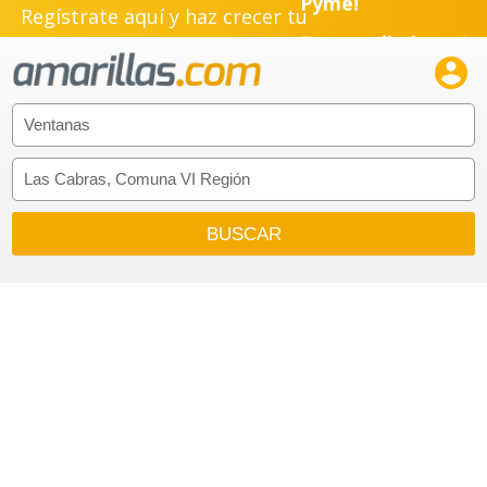
Regístrate aquí y haz crecer tu
Pyme!
Emprendimiento!
