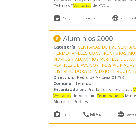
*Vitrinas *
de PVC
...
Ventanas



Teléfono
aluminiosla
Ficha
Aluminios 2000
3
Categoría:
VENTANAS DE PVC
VENTAN
TERMOPANELES
CONSTRUCTORAS
MU
VIDRIOS Y ALUMINIOS
PERFILES DE AL
PERFILES DE PVC
CORTINAS VIDRIADAS
DISTRIBUIDORA DE VIDRIOS LIRQUEN
B
Dirección:
Pedro de Valdivia 01298
Comuna:
Temuco
Encontrado en:
Productos y servicios...
V
de Aluminio
Muros 
Ventanas
Termopaneles
Aluminios Perfiles
...



Teléfono
www.a
Ficha