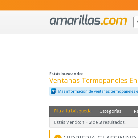
Estás buscando:
Ventanas Termopaneles En 
Mas información de ventanas termopaneles e
Filtra tu búsqueda:
Categorías
R
Estás viendo:
-
de
resultados.
1
3
3