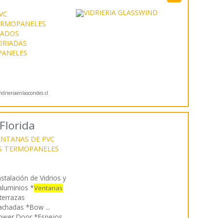
VC
ERMOPANELES
LADOS
DRIADAS
ANELES
drieriaenlascondes.cl
Florida
ENTANAS DE PVC
S
TERMOPANELES
nstalación de Vidrios y
aluminios *
Ventanas
terrazas
achadas *Bow ...
hower Door *Espejos