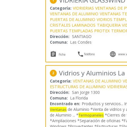
VIDRIERIA GLASSWIND
1
Categoría:
VIDRIERIAS
VENTANAS DE P
VENTANAS DE ALUMINIO
VENTANAS T
PUERTAS DE ALUMINIO
VIDRIOS TEMP
CRISTALES LAMINADOS
TABIQUERIA VI
PUERTAS TEMPLADAS PROTEX
TERMOP
Dirección:
SANTIAGO
Comuna:
Las Condes



Teléfono
www.vi
Ficha
Vidrios y Aluminios La 
2
Categoría:
VENTANAS DE ALUMINIO
V
ESTRUCTURAS DE ALUMINIO
VIDRIERIA
Dirección:
San Jorge 1300
Comuna:
La Florida
Encontrado en:
Productos y servicios...
I
de Aluminio *Venta de vidrios y 
Ventanas
de Aluminio ... *
*Cierres de 
Termopaneles
*Ampliaciones *Separación de oficinas *F
Windows *Proyectantes *Esctructuras *S