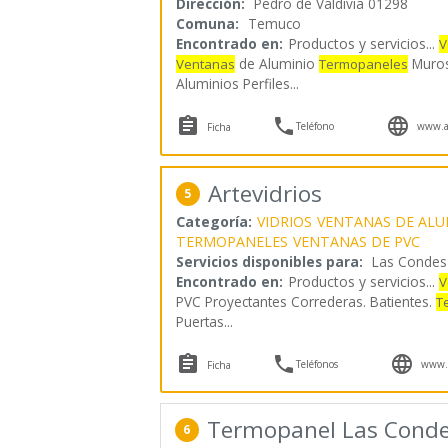
Dirección:
Pedro de Valdivia 01298
Comuna:
Temuco
Encontrado en:
Productos y servicios...
V
de Aluminio
Muros 
Ventanas
Termopaneles
Aluminios Perfiles
...



Teléfono
www.a
Ficha
Artevidrios
5
Categoría:
VIDRIOS
VENTANAS DE ALU
TERMOPANELES
VENTANAS DE PVC
Servicios disponibles para:
Las Condes
Encontrado en:
Productos y servicios...
V
PVC Proyectantes Correderas. Batientes.
T
Puertas
...



Teléfonos
www.c
Ficha
Termopanel Las Cond
6