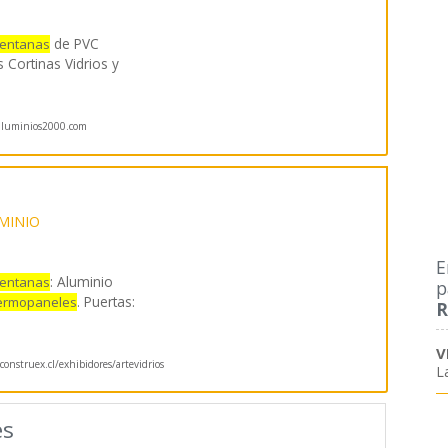
de PVC
entanas
Cortinas Vidrios y
luminios2000.com
MINIO
E
: Aluminio
entanas
p
. Puertas:
ermopaneles
R
V
onstruex.cl/exhibidores/artevidrios
L
es