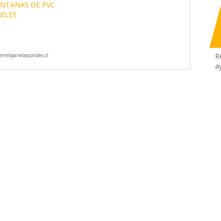
ENTANAS DE PVC
ELES
R
rmopanelascondes.cl
a