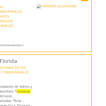
VC
ERMOPANELES
LADOS
DRIADAS
ANELES
drieriaenlascondes.cl
Florida
ENTANAS DE PVC
S
TERMOPANELES
nstalación de Vidrios y
aluminios *
Ventanas
terrazas
achadas *Bow ...
hower Door *Espejos