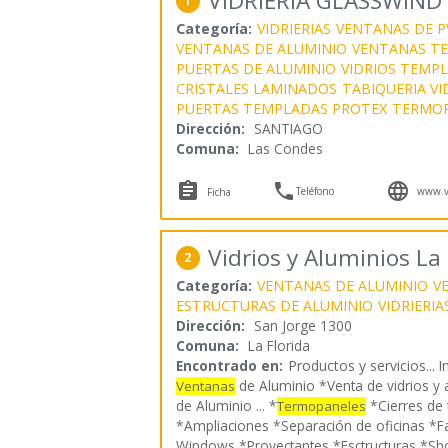
VIDRIERIA GLASSWIND
1
Categoría:
VIDRIERIAS
VENTANAS DE P
VENTANAS DE ALUMINIO
VENTANAS T
PUERTAS DE ALUMINIO
VIDRIOS TEMP
CRISTALES LAMINADOS
TABIQUERIA VI
PUERTAS TEMPLADAS PROTEX
TERMOP
Dirección:
SANTIAGO
Comuna:
Las Condes



Teléfono
www.vi
Ficha
Vidrios y Aluminios La 
2
Categoría:
VENTANAS DE ALUMINIO
V
ESTRUCTURAS DE ALUMINIO
VIDRIERIA
Dirección:
San Jorge 1300
Comuna:
La Florida
Encontrado en:
Productos y servicios...
I
de Aluminio *Venta de vidrios y 
Ventanas
de Aluminio ... *
*Cierres de 
Termopaneles
*Ampliaciones *Separación de oficinas *F
Windows *Proyectantes *Esctructuras *S