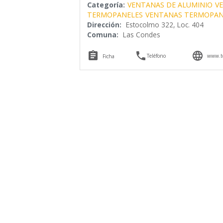
Categoría:
VENTANAS DE ALUMINIO
V
TERMOPANELES
VENTANAS TERMOPAN
Dirección:
Estocolmo 322, Loc. 404
Comuna:
Las Condes



Teléfono
www.te
Ficha