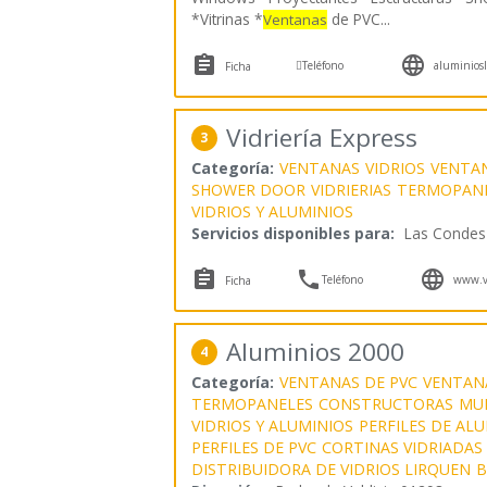
*Vitrinas *
de PVC
...
Ventanas



Teléfono
aluminiosla
Ficha
Vidriería Express
3
Categoría:
VENTANAS
VIDRIOS
VENTAN
SHOWER DOOR
VIDRIERIAS
TERMOPAN
VIDRIOS Y ALUMINIOS
Servicios disponibles para:
Las Condes



Teléfono
www.vi
Ficha
Aluminios 2000
4
Categoría:
VENTANAS DE PVC
VENTAN
TERMOPANELES
CONSTRUCTORAS
MU
VIDRIOS Y ALUMINIOS
PERFILES DE AL
PERFILES DE PVC
CORTINAS VIDRIADAS
DISTRIBUIDORA DE VIDRIOS LIRQUEN
B