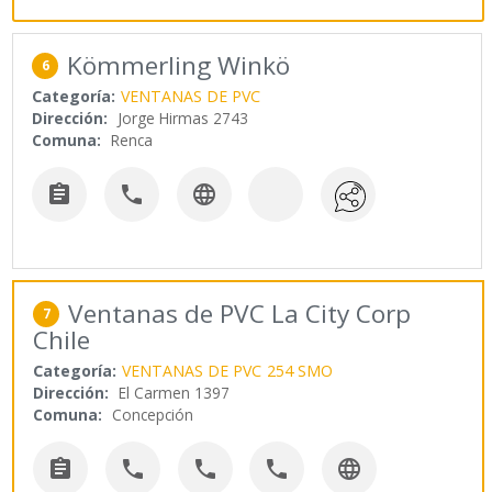
Kömmerling Winkö
6
Categoría:
VENTANAS DE PVC
Dirección:
Jorge Hirmas 2743
Comuna:
Renca



Ventanas de PVC La City Corp
7
Chile
Categoría:
VENTANAS DE PVC
254 SMO
Dirección:
El Carmen 1397
Comuna:
Concepción




