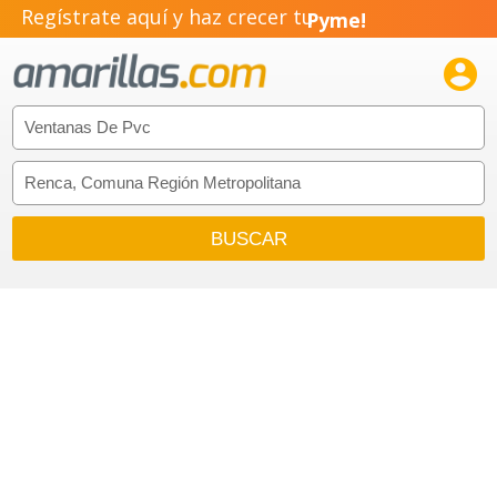
Regístrate aquí y haz crecer tu
Pyme!
Emprendimiento!
