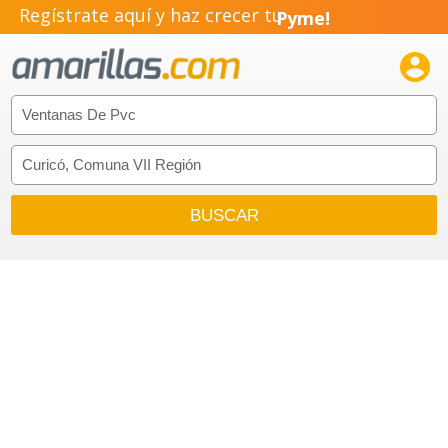
Regístrate aquí y haz crecer tu
Pyme!
Emprendimiento!
