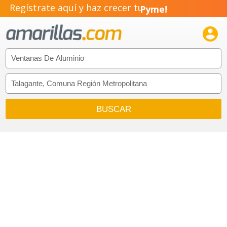
Regístrate aquí y haz crecer tu
Pyme!
Emprendimiento!
