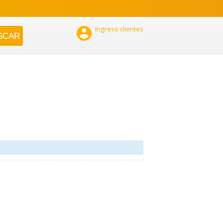

Ingreso clientes