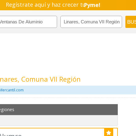
Regístrate aquí y haz crecer tu
Pyme!
Emprendimiento!
inares, Comuna VII Región
Mercantil.com
egiones