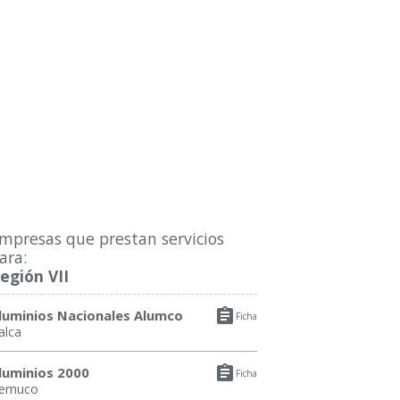
mpresas que prestan servicios
ara:
egión VII

luminios Nacionales Alumco
Ficha
alca

luminios 2000
Ficha
emuco