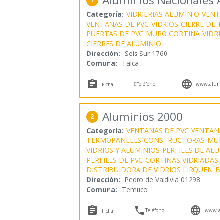
Aluminios Nacionales
1
Categoría:
VIDRIERIAS
ALUMINIO
VENT
VENTANAS DE PVC
VIDRIOS
CIERRE DE
PUERTAS DE PVC
MURO CORTINA
VIDR
CIERRES DE ALUMINIO
Dirección:
Seis Sur 1760
Comuna:
Talca



Teléfono
www.alumi
Ficha
Aluminios 2000
2
Categoría:
VENTANAS DE PVC
VENTAN
TERMOPANELES
CONSTRUCTORAS
MU
VIDRIOS Y ALUMINIOS
PERFILES DE AL
PERFILES DE PVC
CORTINAS VIDRIADAS
DISTRIBUIDORA DE VIDRIOS LIRQUEN
B
Dirección:
Pedro de Valdivia 01298
Comuna:
Temuco



Teléfono
www.a
Ficha