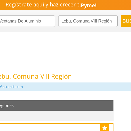
Regístrate aquí y haz crecer tu
Pyme!
Emprendimiento!
ebu, Comuna VIII Región
Mercantil.com
egiones