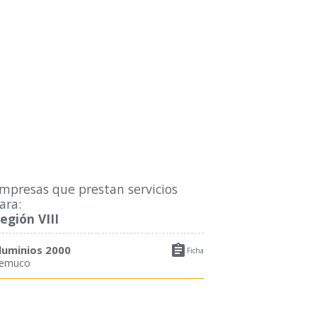
mpresas que prestan servicios
ara:
egión VIII

luminios 2000
Ficha
emuco