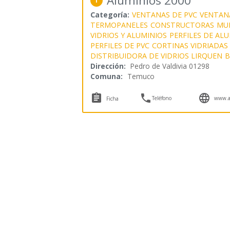
Aluminios 2000
1
Categoría:
VENTANAS DE PVC
VENTAN
TERMOPANELES
CONSTRUCTORAS
MU
VIDRIOS Y ALUMINIOS
PERFILES DE AL
PERFILES DE PVC
CORTINAS VIDRIADAS
DISTRIBUIDORA DE VIDRIOS LIRQUEN
B
Dirección:
Pedro de Valdivia 01298
Comuna:
Temuco



Teléfono
www.a
Ficha