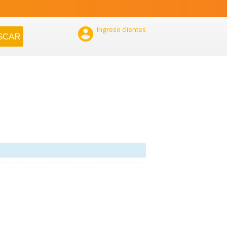

Ingreso clientes