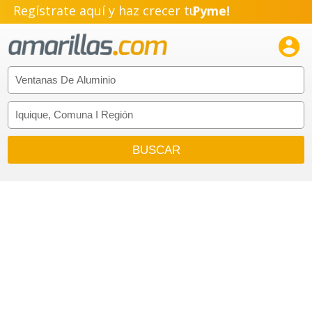
Regístrate aquí y haz crecer tu
Pyme!
Emprendimiento!
