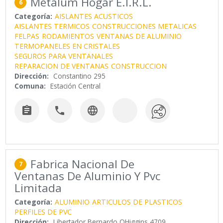
Metalum Hogar E.I.R.L.
6
Categoría:
AISLANTES ACUSTICOS
AISLANTES TERMICOS
CONSTRUCCIONES METALICAS
FELPAS
RODAMIENTOS
VENTANAS DE ALUMINIO
TERMOPANELES EN CRISTALES
SEGUROS PARA VENTANALES
REPARACION DE VENTANAS
CONSTRUCCION
Dirección:
Constantino 295
Comuna:
Estación Central



Fabrica Nacional De
7
Ventanas De Aluminio Y Pvc
Limitada
Categoría:
ALUMINIO
ARTICULOS DE PLASTICOS
PERFILES DE PVC
Dirección:
Libertador Bernardo OHiggins 4709