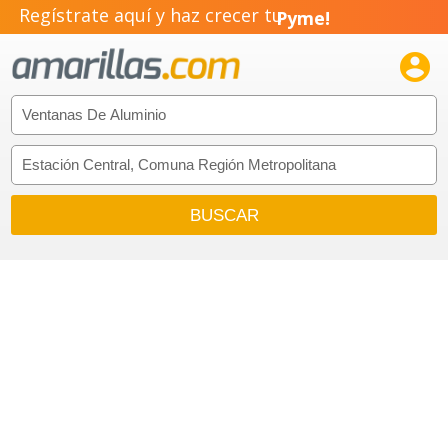
Regístrate aquí y haz crecer tu
Pyme!

Emprendimiento!