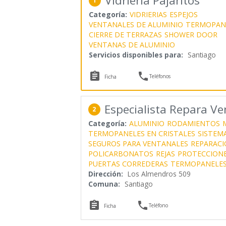
Vidriería Pajaritos
1
Categoría:
VIDRIERIAS
ESPEJOS
VENTANALES DE ALUMINIO
TERMOPAN
CIERRE DE TERRAZAS
SHOWER DOOR
VENTANAS DE ALUMINIO
Servicios disponibles para:
Santiago


Teléfonos
Ficha
Especialista Repara Ve
2
Categoría:
ALUMINIO
RODAMIENTOS
TERMOPANELES EN CRISTALES
SISTEM
SEGUROS PARA VENTANALES
REPARACI
POLICARBONATOS
REJAS
PROTECCIONE
PUERTAS CORREDERAS
TERMOPANELE
Dirección:
Los Almendros 509
Comuna:
Santiago


Teléfono
Ficha