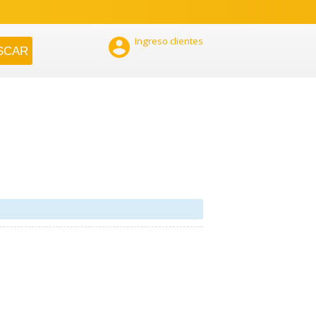

Ingreso clientes