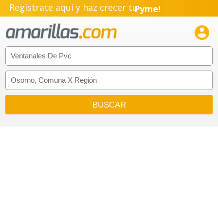
Regístrate aquí y haz crecer tu
Pyme!
Emprendimiento!
