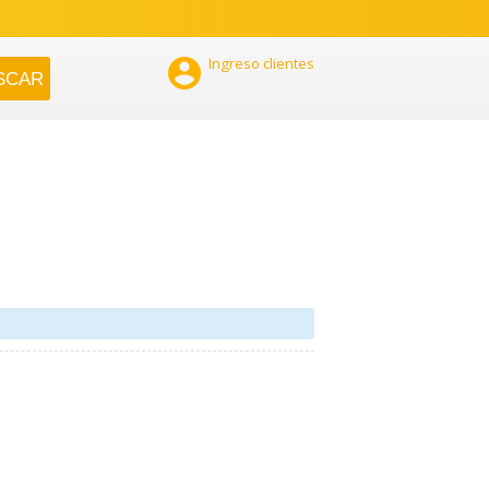

Ingreso clientes