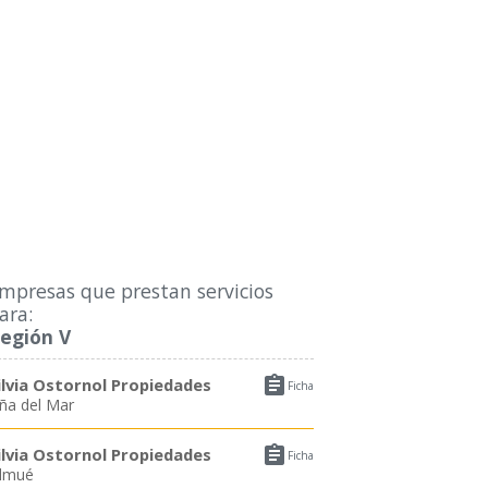
mpresas que prestan servicios
ara:
egión V

ilvia Ostornol Propiedades
Ficha
iña del Mar

ilvia Ostornol Propiedades
Ficha
lmué