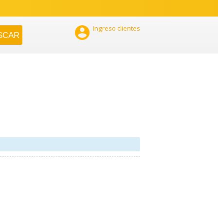

Ingreso clientes