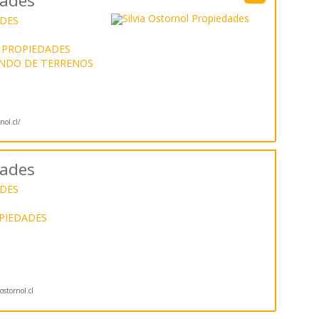
dades
DES
 PROPIEDADES
ENDO DE TERRENOS
ol.cl/
dades
DES
PIEDADES
stornol.cl