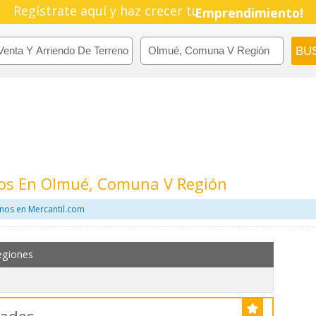
Regístrate aquí y haz crecer tu
Emprendimiento!
nos En Olmué, Comuna V Región
enos en Mercantil.com
egiones