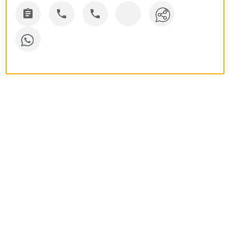


