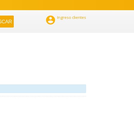

Ingreso clientes