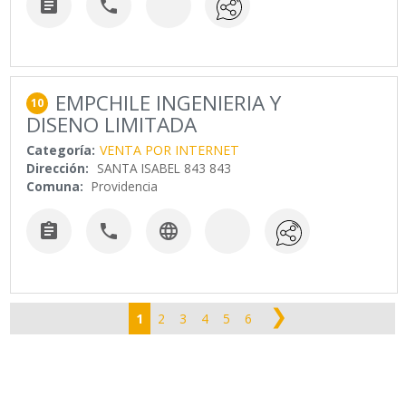


EMPCHILE INGENIERIA Y
10
DISENO LIMITADA
Categoría:
VENTA POR INTERNET
Dirección:
SANTA ISABEL 843 843
Comuna:
Providencia



❯
1
2
3
4
5
6