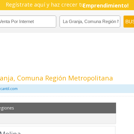
Regístrate aquí y haz crecer tu
Emprendimiento!
Granja, Comuna Región Metropolitana
rcantil.com
egiones
 Molina