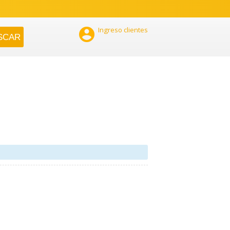

Ingreso clientes