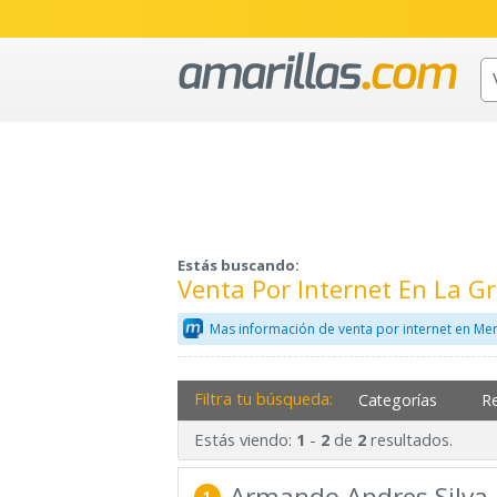
Estás buscando:
Venta Por Internet En La 
Mas información de venta por internet en Me
Filtra tu búsqueda:
Categorías
R
Estás viendo:
-
de
resultados.
1
2
2
Armando Andres Silva
1