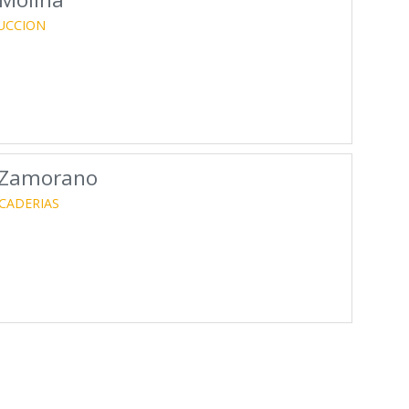
UCCION
s Zamorano
CADERIAS