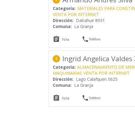
Categoría:
MATERIALES PARA CONSTR
VENTA POR INTERNET
Dirección:
Dalcahue 8931
Comuna:
La Granja


Teléfono
Ficha
Ingrid Angelica Valde
2
Categoría:
ALMACENAMIENTO DE MER
MAQUINARIAS
VENTA POR INTERNET
Dirección:
Lago Calafquen 0625
Comuna:
La Granja


Teléfono
Ficha