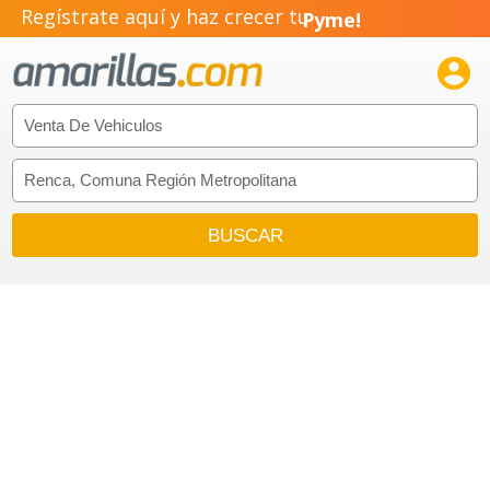
Regístrate aquí y haz crecer tu
Pyme!
Emprendimiento!
