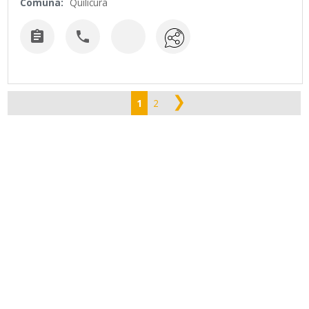
Comuna:
Quilicura


❯
1
2