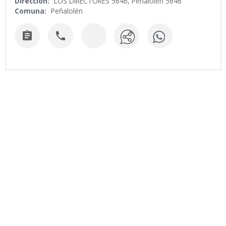
Dirección:
LOS DIRECTORES 5646, Peñalolén 5646
Comuna:
Peñalolén

