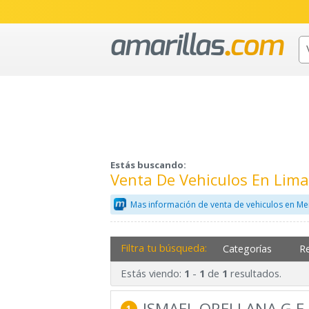
Estás buscando:
Venta De Vehiculos En Lim
Mas información de venta de vehiculos en Me
Filtra tu búsqueda:
Categorías
R
Estás viendo:
-
de
resultados.
1
1
1
ISMAEL ORELLANA G E 
1