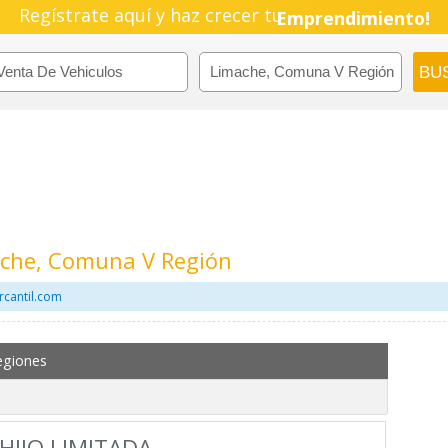
Regístrate aquí y haz crecer tu
Emprendimiento!
ache, Comuna V Región
rcantil.com
egiones
HIJO LIMITADA