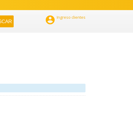

Ingreso clientes