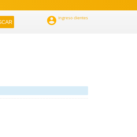

Ingreso clientes