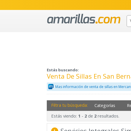
Estás buscando:
Venta De Sillas En San Be
Mas información de venta de sillas en Mercan
Filtra tu búsqueda:
Categorías
R
Estás viendo:
-
de
resultados.
1
2
2
Servicios Integrales Si
1