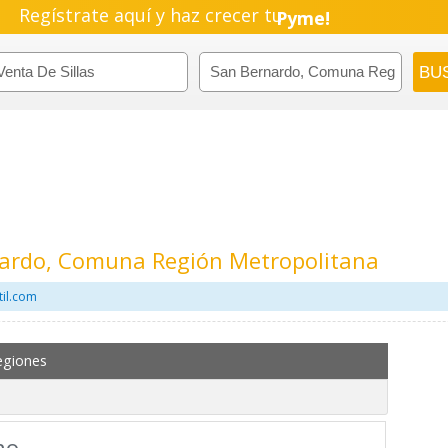
Regístrate aquí y haz crecer tu
Pyme!
Emprendimiento!
rnardo, Comuna Región Metropolitana
til.com
egiones
mo