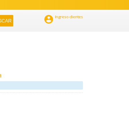

Ingreso clientes
a