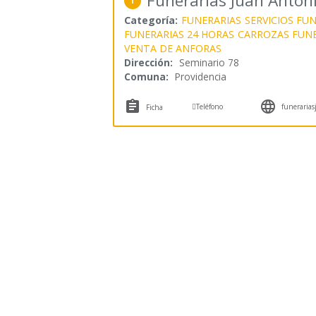
Funerarias Juan Antoni
1
Categoría:
FUNERARIAS
SERVICIOS FU
FUNERARIAS 24 HORAS
CARROZAS FUN
VENTA DE ANFORAS
Dirección:
Seminario 78
Comuna:
Providencia



Teléfono
funerariasj
Ficha