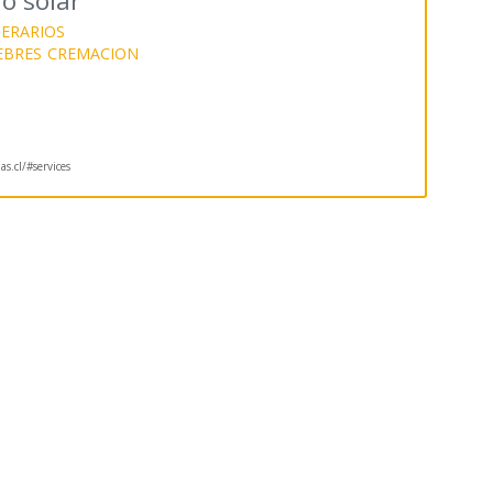
o solar
NERARIOS
EBRES
CREMACION
as.cl/#services