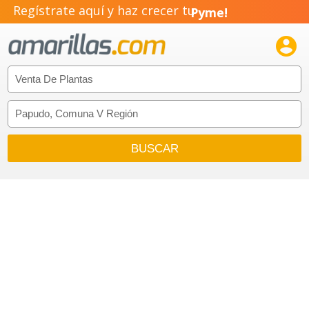
Regístrate aquí y haz crecer tu
Pyme!
Emprendimiento!
