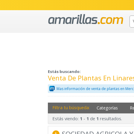
Estás buscando:
Venta De Plantas En Linare
Mas información de venta de plantas en Merc
Filtra tu búsqueda:
Categorías
R
Estás viendo:
-
de
resultados.
1
1
1
SOCIEDAD AGRICOLA 
1