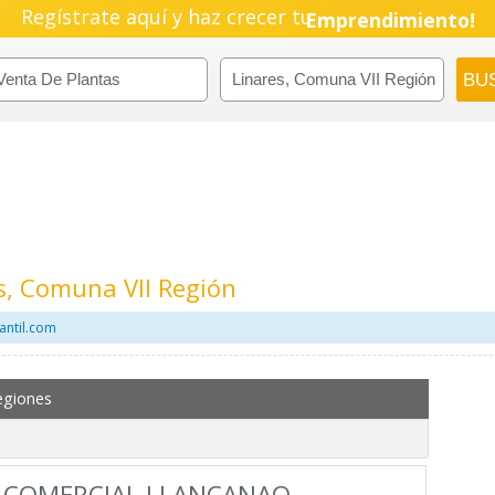
Regístrate aquí y haz crecer tu
Emprendimiento!
s, Comuna VII Región
antil.com
egiones
Y COMERCIAL LLANCANAO