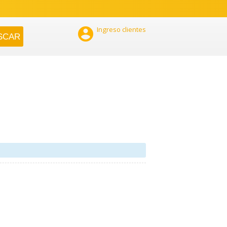

Ingreso clientes