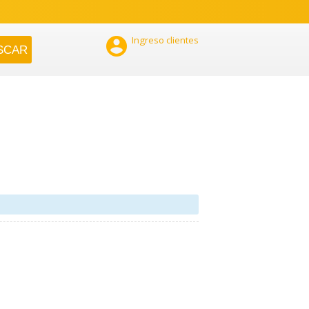

Ingreso clientes