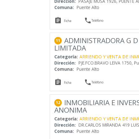
Dirección:
PASAJE MUSA 1926, PUENTE 
Comuna:
Puente Alto


Teléfono
Ficha
ADMINISTRADORA G D 
11
LIMITADA
Categoría:
ARRIENDO Y VENTA DE INM
Dirección:
PJE.FCO.BRAVO LEIVA 1750, Pu
Comuna:
Puente Alto


Teléfono
Ficha
INMOBILIARIA E INVE
12
ANONIMA
Categoría:
ARRIENDO Y VENTA DE INM
Dirección:
DR.CARLOS MIRANDA 419 LUI
Comuna:
Puente Alto