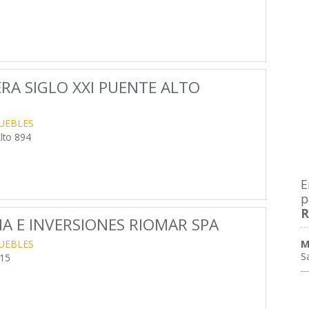
RA SIGLO XXI PUENTE ALTO
UEBLES
lto 894
E
p
R
IA E INVERSIONES RIOMAR SPA
M
UEBLES
S
115