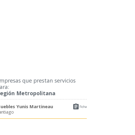
mpresas que prestan servicios
ara:
egión Metropolitana

uebles Yunis Martineau
Ficha
antiago