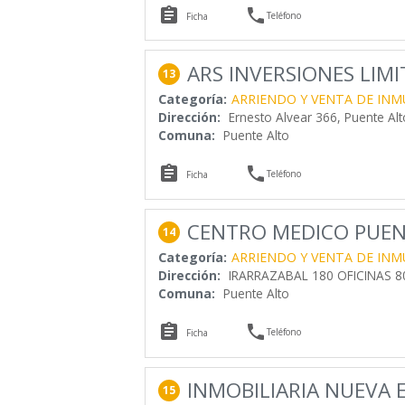


Teléfono
Ficha
ARS INVERSIONES LIM
13
Categoría:
ARRIENDO Y VENTA DE INM
Dirección:
Ernesto Alvear 366, Puente Al
Comuna:
Puente Alto


Teléfono
Ficha
CENTRO MEDICO PUEN
14
Categoría:
ARRIENDO Y VENTA DE INM
Dirección:
IRARRAZABAL 180 OFICINAS 8
Comuna:
Puente Alto


Teléfono
Ficha
INMOBILIARIA NUEVA
15