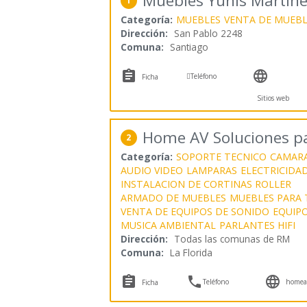
Muebles Yunis Martin
1
Categoría:
MUEBLES
VENTA DE MUEBL
Dirección:
San Pablo 2248
Comuna:
Santiago



Teléfono
Ficha
Sitios web
Home AV Soluciones pa
2
Categoría:
SOPORTE TECNICO
CAMARA
AUDIO VIDEO
LAMPARAS
ELECTRICIDA
INSTALACION DE CORTINAS ROLLER
ARMADO DE MUEBLES
MUEBLES PARA 
VENTA DE EQUIPOS DE SONIDO
EQUIP
MUSICA AMBIENTAL
PARLANTES HIFI
Dirección:
Todas las comunas de RM
Comuna:
La Florida



Teléfono
homeav
Ficha