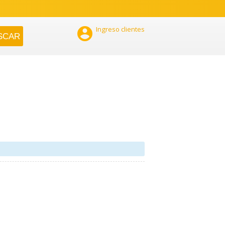

Ingreso clientes