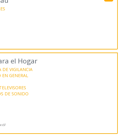
eau
ES
ra el Hogar
 DE VIGILANCIA
D EN GENERAL
TELEVISORES
OS DE SONIDO
.cl/