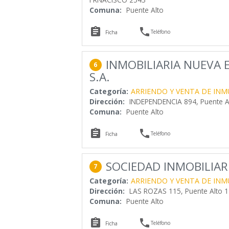
Comuna:
Puente Alto


Teléfono
Ficha
INMOBILIARIA NUEVA E
6
S.A.
Categoría:
ARRIENDO Y VENTA DE INM
Dirección:
INDEPENDENCIA 894, Puente A
Comuna:
Puente Alto


Teléfono
Ficha
SOCIEDAD INMOBILIAR
7
Categoría:
ARRIENDO Y VENTA DE INM
Dirección:
LAS ROZAS 115, Puente Alto 
Comuna:
Puente Alto


Teléfono
Ficha