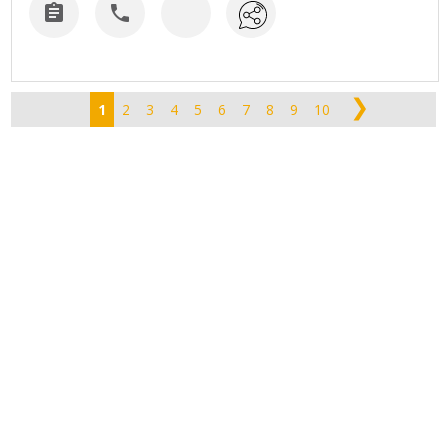


❯
1
2
3
4
5
6
7
8
9
10