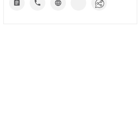


