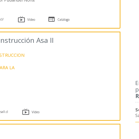


cl/
Vídeo
Catálogo
strucción Asa II
NSTRUCCION
ARA LA
E
p
R
S

all.cl
Vídeo
S