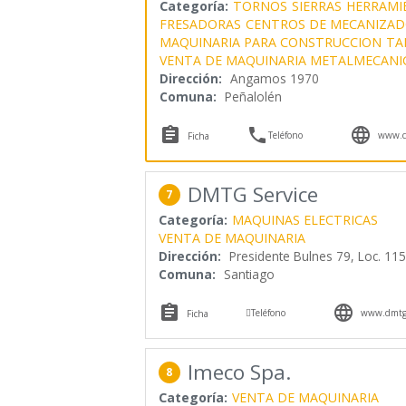
Categoría:
TORNOS
SIERRAS
HERRAMI
FRESADORAS
CENTROS DE MECANIZA
MAQUINARIA PARA CONSTRUCCION
TA
VENTA DE MAQUINARIA METALMECANI
Dirección:
Angamos 1970
Comuna:
Peñalolén



Teléfono
www.co
Ficha
DMTG Service
7
Categoría:
MAQUINAS ELECTRICAS
VENTA DE MAQUINARIA
Dirección:
Presidente Bulnes 79, Loc. 115
Comuna:
Santiago



Teléfono
www.dmtgs
Ficha
Imeco Spa.
8
Categoría:
VENTA DE MAQUINARIA