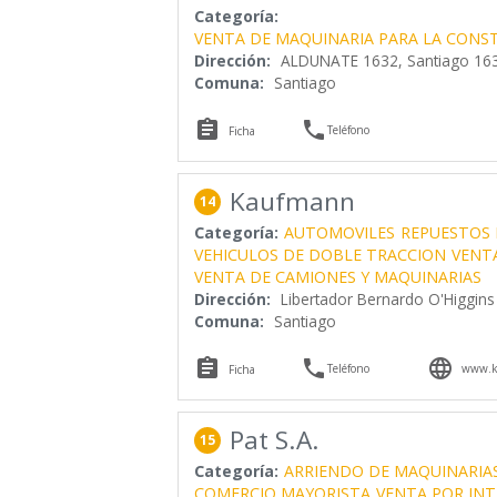
Categoría:
VENTA DE MAQUINARIA PARA LA CONS
Dirección:
ALDUNATE 1632, Santiago 16
Comuna:
Santiago


Teléfono
Ficha
Kaufmann
14
Categoría:
AUTOMOVILES
REPUESTOS 
VEHICULOS DE DOBLE TRACCION
VENT
VENTA DE CAMIONES Y MAQUINARIAS
Dirección:
Libertador Bernardo O'Higgins
Comuna:
Santiago



Teléfono
www.k
Ficha
Pat S.A.
15
Categoría:
ARRIENDO DE MAQUINARIA
COMERCIO MAYORISTA
VENTA POR IN