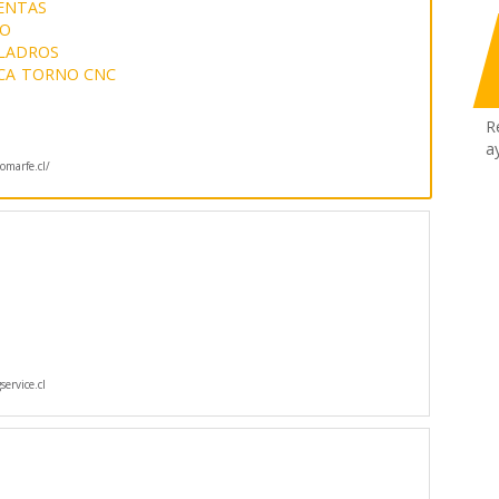
ENTAS
DO
LADROS
CA
TORNO CNC
R
a
marfe.cl/
ervice.cl