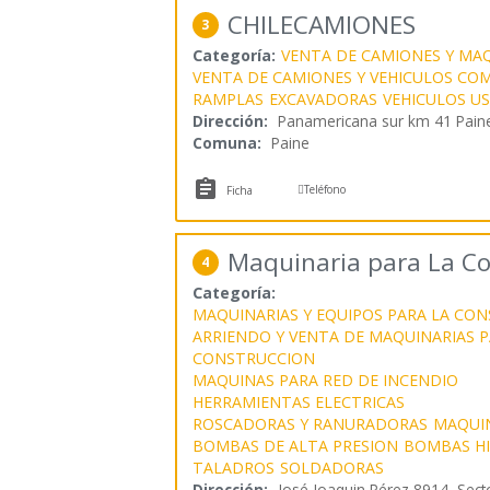
CHILECAMIONES
3
Categoría:
VENTA DE CAMIONES Y MA
VENTA DE CAMIONES Y VEHICULOS COM
RAMPLAS
EXCAVADORAS
VEHICULOS U
Dirección:
Panamericana sur km 41 Pain
Comuna:
Paine


Teléfono
Ficha
Maquinaria para La Con
4
Categoría:
MAQUINARIAS Y EQUIPOS PARA LA CO
ARRIENDO Y VENTA DE MAQUINARIAS P
CONSTRUCCION
MAQUINAS PARA RED DE INCENDIO
HERRAMIENTAS ELECTRICAS
ROSCADORAS Y RANURADORAS
MAQUI
BOMBAS DE ALTA PRESION
BOMBAS HI
TALADROS
SOLDADORAS
Dirección:
José Joaquin Pérez 8914, Sect