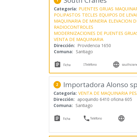
South Cranes
1
Categoría:
PUENTES GRUAS
MAQUINAR
POLIPASTOS
TECLES
EQUIPOS DE LEV
MAQUINARIA DE MINERIA
ELEVACION D
RADIOCONTROLES
MODERNIZACIONES DE PUENTES GRUA
VENTA DE MAQUINARIA
Dirección:
Providencia 1650
Comuna:
Santiago



Teléfono
southcran
Ficha
Importadora Alonso s
2
Categoría:
VENTA DE MAQUINARIA PE
Dirección:
apoquindo 6410 oficina 605
Comuna:
Santiago



Teléfono
Ficha