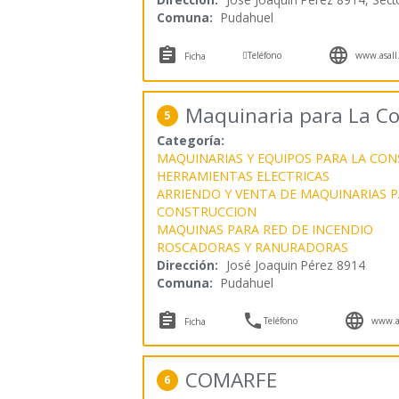
Comuna:
Pudahuel



Teléfono
www.asall.
Ficha
Maquinaria para La Con
5
Categoría:
MAQUINARIAS Y EQUIPOS PARA LA CO
HERRAMIENTAS ELECTRICAS
ARRIENDO Y VENTA DE MAQUINARIAS P
CONSTRUCCION
MAQUINAS PARA RED DE INCENDIO
ROSCADORAS Y RANURADORAS
Dirección:
José Joaquin Pérez 8914
Comuna:
Pudahuel



Teléfono
www.as
Ficha
COMARFE
6