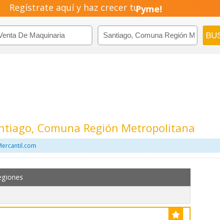
Negocio!
Regístrate aquí y haz crecer tu
Pyme!
Emprendimiento!
ntiago, Comuna Región Metropolitana
Mercantil.com
egiones