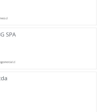
eco.cl
G SPA
gcomercial.cl
tda