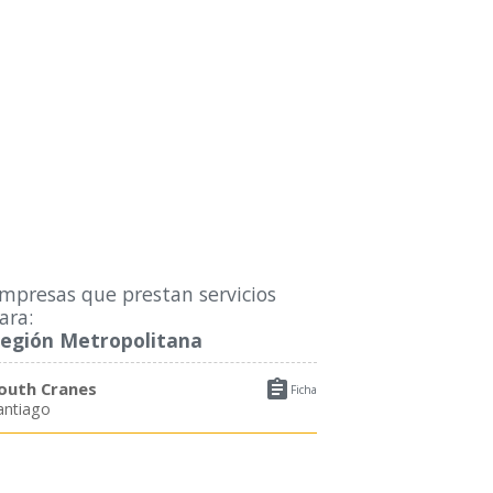
mpresas que prestan servicios
ara:
egión Metropolitana

outh Cranes
Ficha
antiago