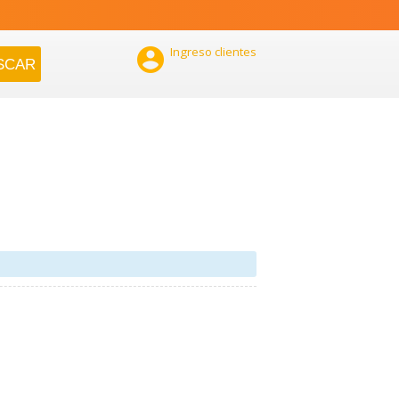

Ingreso clientes