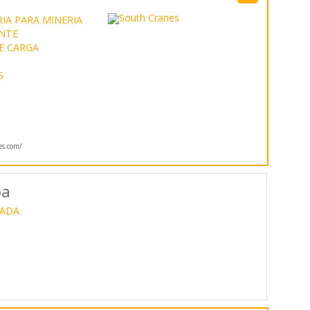
IA PARA MINERIA
ANTE
E CARGA
S
es.com/
pa
SADA