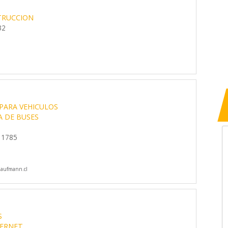
TRUCCION
32
PARA VEHICULOS
A DE BUSES
 1785
aufmann.cl
S
TERNET