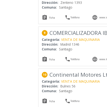
Dirección:
Zenteno 1393
Comuna:
Santiago



Teléfono
www.im
Ficha
COMERCIALIZADORA IB
9
Categoría:
VENTA DE MAQUINARIA
Dirección:
Madrid 1346
Comuna:
Santiago



Teléfono
www.ib
Ficha
Continental Motores L
10
Categoría:
VENTA DE MAQUINARIA
Dirección:
Bulnes 56
Comuna:
Santiago


Teléfono
Ficha