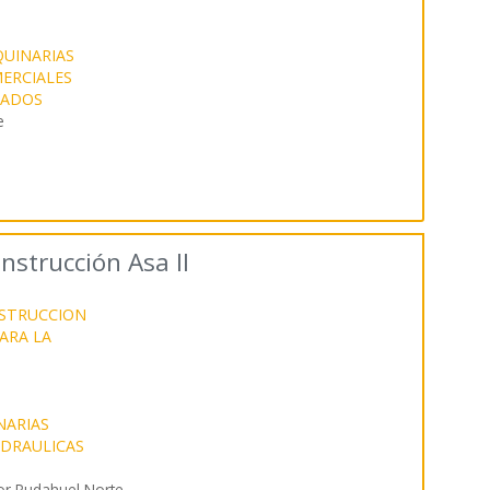
QUINARIAS
ERCIALES
SADOS
e
strucción Asa II
NSTRUCCION
ARA LA
NARIAS
DRAULICAS
or Pudahuel Norte