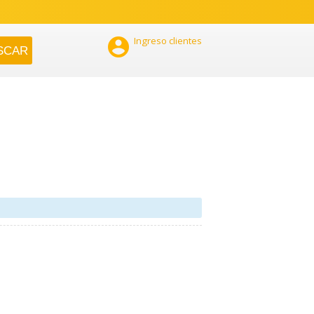

Ingreso clientes