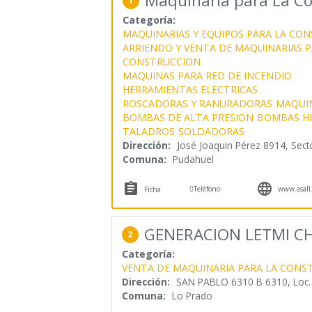
Maquinaria para La Con
1
Categoría:
MAQUINARIAS Y EQUIPOS PARA LA CO
ARRIENDO Y VENTA DE MAQUINARIAS P
CONSTRUCCION
MAQUINAS PARA RED DE INCENDIO
HERRAMIENTAS ELECTRICAS
ROSCADORAS Y RANURADORAS
MAQUI
BOMBAS DE ALTA PRESION
BOMBAS HI
TALADROS
SOLDADORAS
Dirección:
José Joaquin Pérez 8914, Sect
Comuna:
Pudahuel



Teléfono
www.asall.
Ficha
GENERACION LETMI CH
2
Categoría:
VENTA DE MAQUINARIA PARA LA CONS
Dirección:
SAN PABLO 6310 B 6310, Loc.
Comuna:
Lo Prado