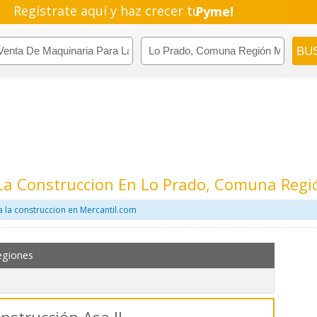
Regístrate aquí y haz crecer tu
Pyme!
Emprendimiento!
La Construccion En Lo Prado, Comuna Regi
 la construccion en Mercantil.com
egiones