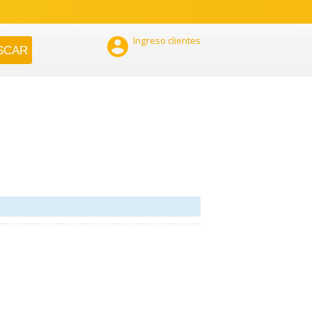

Ingreso clientes